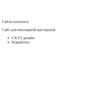
Исследования
UX/UI дизайн
Разработка
Продвижение
Сайты-каталоги
Сайт для ювелирной мастерской
UX/UI дизайн
Разработка
Интернет-магазины, Промышленность
Интернет-магазин запчастей для котлов и газовых колонок
UX/UI дизайн
Разработка
Корпоративные сайты, Строительство
Корпоративный сайт для строительной компании
UX/UI дизайн
Разработка