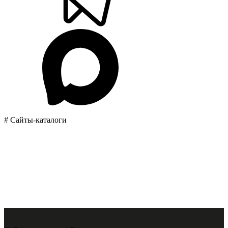
# Сайты-каталоги
Сайт каталог путешествий
для турагентства
С удобным управлением, конструктором туров, категориями,
поиском и
разделом для статей