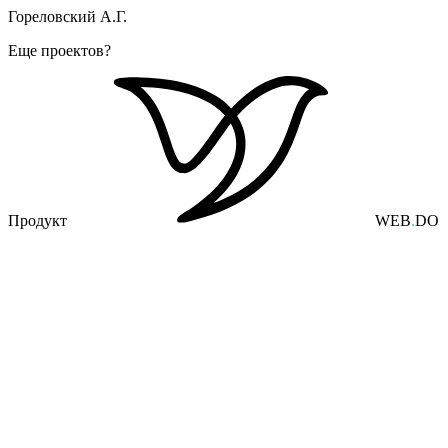
Гореловский А.Г.
Еще проектов?
Продукт
WEB
.
DO
Сервисы, Продукты Web Do, SaaS, Приложения, Другое
O!task
Исследования
UX/UI дизайн
Разработка
Продвижение
Корпоративные сайты, Строительство
Корпоративный сайт для строительной компании