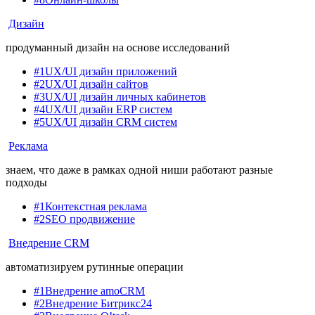
Дизайн
продуманный дизайн на основе исследований
#1
UX/UI дизайн приложений
#2
UX/UI дизайн сайтов
#3
UX/UI дизайн личных кабинетов
#4
UX/UI дизайн ERP систем
#5
UX/UI дизайн CRM систем
Реклама
знаем, что даже в рамках одной ниши работают разные
подходы
#1
Контекстная реклама
#2
SEO продвижение
Внедрение CRM
автоматизируем рутинные операции
#1
Внедрение amoCRM
#2
Внедрение Битрикс24