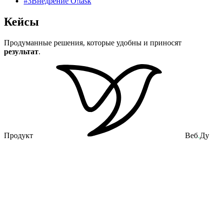
#3
Внедрение O!task
Кейсы
Продуманные решения, которые удобны и приносят
результат
.
Продукт
Веб
.
Ду
Сервисы, Продукты Web Do, SaaS, Приложения, Другое
O!task
Таск-менеджер, база знаний, учет финансов и CRM в едином
пространстве
Исследования
UX/UI дизайн