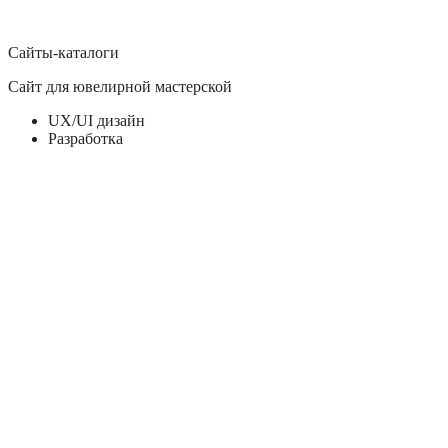
Разработка
Продвижение
Сайты-каталоги
Сайт для ювелирной мастерской
UX/UI дизайн
Разработка
Сервисы, SaaS, Приложения
Кроссплатформенное приложение для размещения
объявлений
UX/UI дизайн
Разработка
Сайты-каталоги, Медицина
Сайт-каталог для поставщика медицинского оборудования
UX/UI дизайн
Корпоративные сайты, SaaS
Сайт для интегратора мессенджеров с сайтами, CRM и CMS